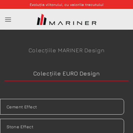
Skip
Evoluția viitorului, cu valorile trecutului
to
content
Colecțiile MARINER Design
Colecțiile EURO Design
Cement Effect
Stone Effect