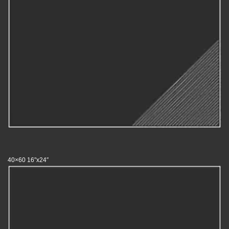
40×60 16″x24″