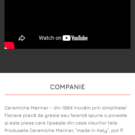
COMPANIE
Ceramiche Mariner – din 1984 inovăm prin simplitate!
Fiecare placă de gresie sau faianță spune o poveste
și este piesa care lipsește din casa visurilor tale.
Produsele Ceramiche Mariner, ”made in Italy”, pot fi