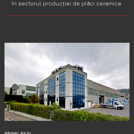
în sectorul producției de plăci ceramice.
SUPER PROMOȚIA LUNII AUGUST
Cel mai bun moment din an pentru calitatea Mariner
19,9
€
/m²
Calitatea Mariner, la un preț
special în luna august.
Descoperă plăci ceramice Mariner, direct de la producător,
și primește consultanță pentru alegerea potrivită proiectului
tău.
✓ Calitate italiană
✓ Consultanță dedicată
✓ Showroom în Timișoara
Oferta lunii august se încheie în:
24
17
43
57
ZILE
ORE
MINUTE
SECUNDE
PRIMII PAȘI