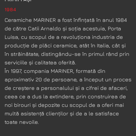
CERE DETALII
1984
SCRIE-NE PE WHATSAPP
Ceramiche MARINER a fost înfințată în anul 1984
VORBEȘTE CU UN CONSULTANT
de către Catii Arnaldo și soția acestuia, Porta
SUNĂ ACUM
Luisa, cu scopul de a revoluționa industria de
0771 261 043
producție de plăci ceramice, atât în Italia, cât și
Str. Divizia 9 Cavalerie 64, Timișoara
în străinătate, distingându-se în primul rând prin
Oferta este valabilă pentru produsele participante, în limita stocului disponibil. Confirmă
disponibilitatea înainte de comandă.
serviciile și calitatea oferită.
În 1997, compania MARINER, formată din
aproximativ 20 de persoane, a început un proces
de creștere a personalului și a cifrei de afaceri,
ceea ce a dus la extindere, prin construirea de
noi birouri și depozite cu scopul de a oferi mai
multă asistență clienților și de a le satisface
toate nevoile.