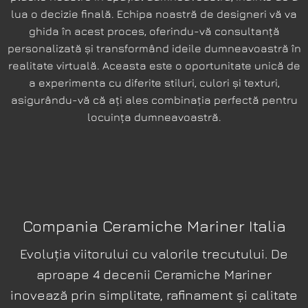
lua o decizie finală. Echipa noastră de designeri vă va
ghida în acest proces, oferindu-vă consultanță
personalizată și transformând ideile dumneavoastră în
realitate virtuală. Aceasta este o oportunitate unică de
a experimenta cu diferite stiluri, culori și texturi,
asigurându-vă că ați ales combinația perfectă pentru
locuința dumneavoastră.
Compania Ceramiche Mariner Italia
Evoluția viitorului cu valorile trecutului. De
aproape 4 decenii Ceramiche Mariner
DIRECT DE LA PRODUCĂTOR
inovează prin simplitate, rafinament și calitate