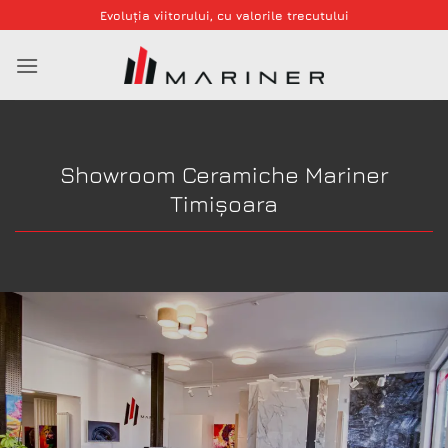
Skip
Evoluția viitorului, cu valorile trecutului
to
content
Showroom Ceramiche Mariner
Timișoara