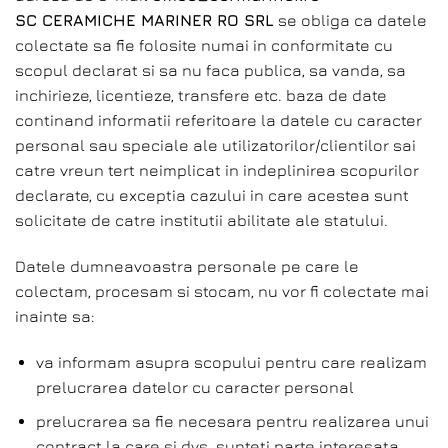
SC CERAMICHE MARINER RO SRL
se obliga ca datele
colectate sa fie folosite numai in conformitate cu
scopul declarat si sa nu faca publica, sa vanda, sa
inchirieze, licentieze, transfere etc. baza de date
continand informatii referitoare la datele cu caracter
personal sau speciale ale utilizatorilor/clientilor sai
catre vreun tert neimplicat in indeplinirea scopurilor
declarate, cu exceptia cazului in care acestea sunt
solicitate de catre institutii abilitate ale statului.
Datele dumneavoastra personale pe care le
colectam, procesam si stocam, nu vor fi colectate mai
inainte sa:
va informam asupra scopului pentru care realizam
prelucrarea datelor cu caracter personal
prelucrarea sa fie necesara pentru realizarea unui
contract la care si dvs. sunteti parte interesata