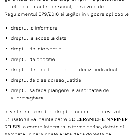
datelor cu caracter personal, prevazute de
Regulamentul 679/2016 si legilor in vigoare aplicabile
dreptul la informare
dreptul la acces la date
dreptul de interventie
dreptul de opozitie
dreptul de a nu fi supus unei decizii individuale
dreptul de a se adresa justitiei
dreptul sa faca plangere la autoritatea de
supraveghere
In vederea exercitarii drepturilor mai sus prevazute
utilizatorul va inainta catre
SC CERAMICHE MARINER
RO SRL
o cerere intocmita in forma scrisa, datata si
semnata, in care poate arata daca doreste ca