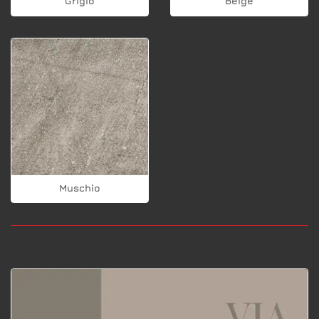
Grigio
Beige
Muschio