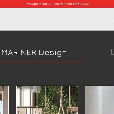
Evoluția viitorului, cu valorile trecutului
e MARINER Design