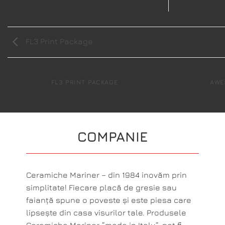
FL3 Print Package
FL3 PRINT PACKAGE
AWE
COMPANIE
Ceramiche Mariner – din 1984 inovăm prin
simplitate! Fiecare placă de gresie sau
faianță spune o poveste și este piesa care
lipsește din casa visurilor tale. Produsele
Ceramiche Mariner, ”made in Italy”, pot fi