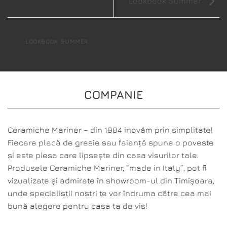
Lookbook Summer
LOOKBOOK SUMMER
COMPANIE
Ceramiche Mariner – din 1984 inovăm prin simplitate!
Fiecare placă de gresie sau faianță spune o poveste
și este piesa care lipsește din casa visurilor tale.
Produsele Ceramiche Mariner, ”made in Italy”, pot fi
vizualizate și admirate în showroom-ul din Timișoara,
unde specialiștii noștri te vor îndruma către cea mai
bună alegere pentru casa ta de vis!