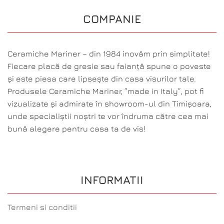
COMPANIE
Ceramiche Mariner – din 1984 inovăm prin simplitate!
Fiecare placă de gresie sau faianță spune o poveste
și este piesa care lipsește din casa visurilor tale.
Produsele Ceramiche Mariner, ”made in Italy”, pot fi
vizualizate și admirate în showroom-ul din Timișoara,
unde specialiștii noștri te vor îndruma către cea mai
bună alegere pentru casa ta de vis!
INFORMATII
Termeni si conditii