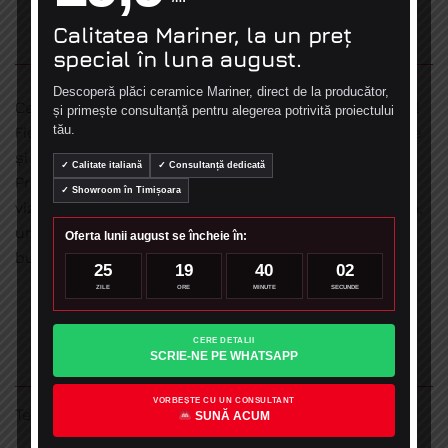
Calitatea Mariner, la un preț
COMPANIE
special în luna august.
Descoperă plăci ceramice Mariner, direct de la producător,
Ceramiche Mariner – din 1984 inovăm prin simplitate!
și primește consultanță pentru alegerea potrivită proiectului
tău.
Fiecare placă de gresie sau faianță spune o poveste
și este piesa care lipsește din casa visurilor tale.
✓ Calitate italiană
✓ Consultanță dedicată
Produsele Ceramiche Mariner, ”made in Italy”, pot fi
✓ Showroom în Timișoara
vizualizate și admirate în showroom-ul din Timișoara,
unde specialiștii noștri te vor îndruma către cea mai
Oferta lunii august se încheie în:
bună alegere pentru casa ta de vis!
25
19
40
01
ZILE
ORE
MINUTE
SECUNDE
CERE DETALII
INFORMATII
SCRIE-NE PE WHATSAPP
VORBEȘTE CU UN CONSULTANT
Termeni si conditii
SUNĂ ACUM