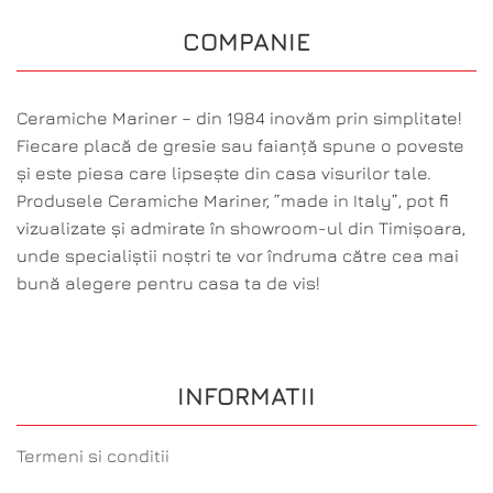
COMPANIE
Ceramiche Mariner – din 1984 inovăm prin simplitate!
Fiecare placă de gresie sau faianță spune o poveste
și este piesa care lipsește din casa visurilor tale.
Produsele Ceramiche Mariner, ”made in Italy”, pot fi
vizualizate și admirate în showroom-ul din Timișoara,
unde specialiștii noștri te vor îndruma către cea mai
bună alegere pentru casa ta de vis!
INFORMATII
Termeni si conditii