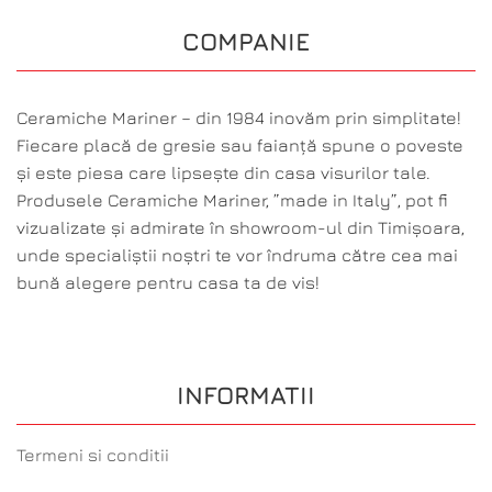
COMPANIE
Ceramiche Mariner – din 1984 inovăm prin simplitate!
Fiecare placă de gresie sau faianță spune o poveste
și este piesa care lipsește din casa visurilor tale.
Produsele Ceramiche Mariner, ”made in Italy”, pot fi
vizualizate și admirate în showroom-ul din Timișoara,
unde specialiștii noștri te vor îndruma către cea mai
bună alegere pentru casa ta de vis!
INFORMATII
Termeni si conditii