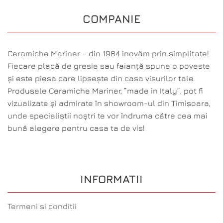
COMPANIE
Ceramiche Mariner – din 1984 inovăm prin simplitate!
Fiecare placă de gresie sau faianță spune o poveste
și este piesa care lipsește din casa visurilor tale.
Produsele Ceramiche Mariner, ”made in Italy”, pot fi
vizualizate și admirate în showroom-ul din Timișoara,
unde specialiștii noștri te vor îndruma către cea mai
bună alegere pentru casa ta de vis!
INFORMATII
Termeni si conditii