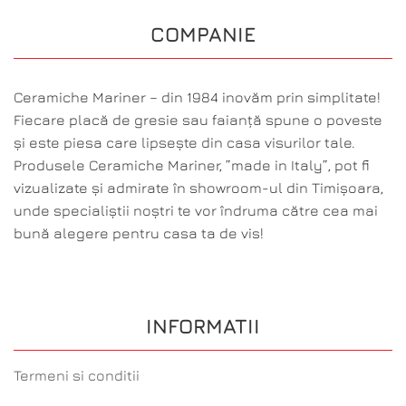
COMPANIE
Ceramiche Mariner – din 1984 inovăm prin simplitate!
Fiecare placă de gresie sau faianță spune o poveste
și este piesa care lipsește din casa visurilor tale.
Produsele Ceramiche Mariner, ”made in Italy”, pot fi
vizualizate și admirate în showroom-ul din Timișoara,
unde specialiștii noștri te vor îndruma către cea mai
bună alegere pentru casa ta de vis!
INFORMATII
Termeni si conditii