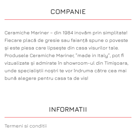
COMPANIE
Ceramiche Mariner – din 1984 inovăm prin simplitate!
Fiecare placă de gresie sau faianță spune o poveste
și este piesa care lipsește din casa visurilor tale.
Produsele Ceramiche Mariner, ”made in Italy”, pot fi
vizualizate și admirate în showroom-ul din Timișoara,
unde specialiștii noștri te vor îndruma către cea mai
bună alegere pentru casa ta de vis!
INFORMATII
Termeni si conditii