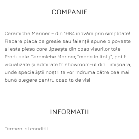
COMPANIE
Ceramiche Mariner – din 1984 inovăm prin simplitate!
Fiecare placă de gresie sau faianță spune o poveste
și este piesa care lipsește din casa visurilor tale.
Produsele Ceramiche Mariner, ”made in Italy”, pot fi
vizualizate și admirate în showroom-ul din Timișoara,
unde specialiștii noștri te vor îndruma către cea mai
bună alegere pentru casa ta de vis!
INFORMATII
Termeni si conditii