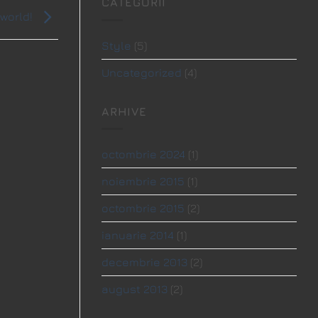
CATEGORII
 world!
Style
(5)
Uncategorized
(4)
ARHIVE
octombrie 2024
(1)
noiembrie 2015
(1)
octombrie 2015
(2)
ianuarie 2014
(1)
decembrie 2013
(2)
august 2013
(2)