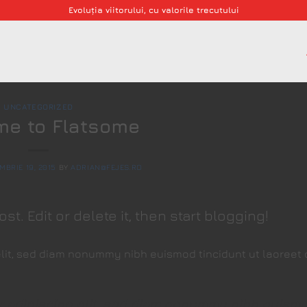
Evoluția viitorului, cu valorile trecutului
UNCATEGORIZED
me to Flatsome
MBRIE 19, 2015
BY
ADRIAN@FEJES.RO
t. Edit or delete it, then start blogging!
elit, sed diam nonummy nibh euismod tincidunt ut laoreet 
r adipiscing elit, sed diam nonummy nibh euism