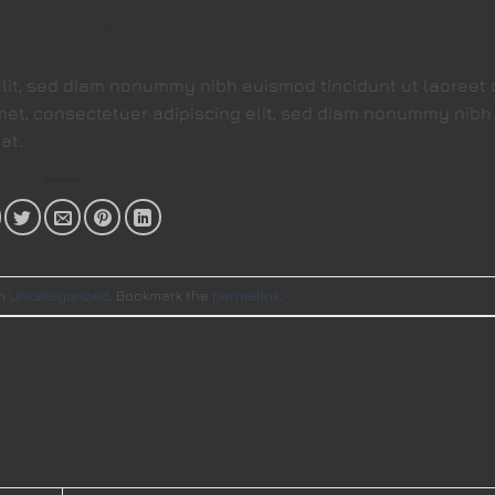
 erat volutpat.
elit, sed diam nonummy nibh euismod tincidunt ut laoreet 
met, consectetuer adipiscing elit, sed diam nonummy nib
at.
in
Uncategorized
. Bookmark the
permalink
.