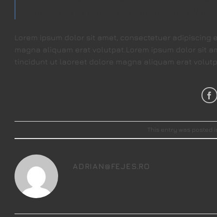
tincidunt ut laoreet dolore magna aliquam
Lorem ipsum dolor sit amet, consectetuer adipiscing 
magna aliquam erat volutpat.Lorem ipsum dolor sit a
tincidunt ut laoreet dolore magna aliquam erat volutp
This entry was posted 
ADRIAN@FEJES.RO